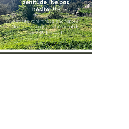
zenitude ! Ne pas
hésiter !! »
Retraite Parenthèse enchantée
"Joie de vivre et yoga intégral du
29/3 au 1/4/2024
Elevez vos pleins
potentiels
LES SEJOURS
LE VIBRA LAB
LES CARNETS