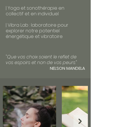
| Yoga et sonothérapie en
collectif et en individuel
| Vibra Lab : laboratoire pour
explorer notre potentiel
énergétique et vibratoire
"
Que vos choix soient le reflet de
vos espoirs et non de vos peurs
."
NELSON MANDELA