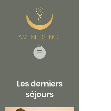
AMENESSENCE
es derniers
L
séjours