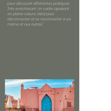
pour découvrir différentes pratiques.
Très enrichissant. Un cadre apaisant
en pleine nature, idéal pour
déconnecter et se reconnecter à soi
même et aux autres."