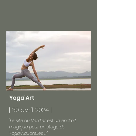
Yoga'Art
| 30 avril 2024 |
"Le site du Verdier est un endroit
magique pour un stage de
Yoga/Aquarelles !!"