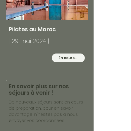
Pilates au Maroc
| 29 mai 2024 |
En cours...
En savoir plus sur nos
séjours à venir !
De nouveaux séjours sont en cours
de préparation, pour en savoir
davantage, n'hésitez pas à nous
envoyer vos coordonnées !