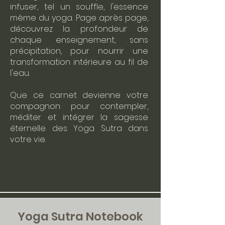
infuser, tel un souffle, l'essence
même du yoga. Page après page,
découvrez la profondeur de
chaque enseignement, sans
précipitation, pour nourrir une
transformation intérieure au fil de
l'eau.
Que ce carnet devienne votre
compagnon pour contempler,
méditer et intégrer la sagesse
éternelle des Yoga Sutra dans
votre vie.
Yoga Sutra Notebook