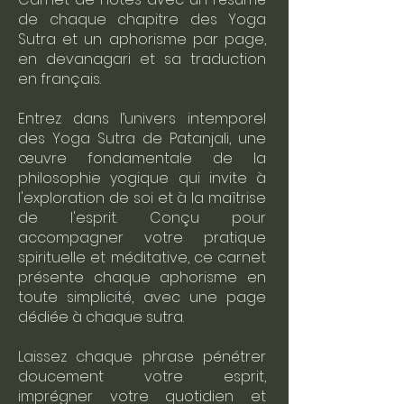
de chaque chapitre des Yoga
Sutra et un aphorisme par page,
en devanagari et sa traduction
en français.
Entrez dans l’univers intemporel
des Yoga Sutra de Patanjali, une
œuvre fondamentale de la
philosophie yogique qui invite à
l'exploration de soi et à la maîtrise
de l'esprit. Conçu pour
accompagner votre pratique
spirituelle et méditative, ce carnet
présente chaque aphorisme en
toute simplicité, avec une page
dédiée à chaque sutra.
Laissez chaque phrase pénétrer
doucement votre esprit,
imprégner votre quotidien et